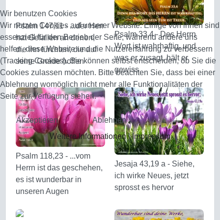
Wir benutzen Cookies
Wir nutzen Cookies auf unserer Website. Einige von ihnen sind
Psalm 147,11 - ...der Herr
Psalm 33,4 - Des Herrn
essenziell für den Betrieb der Seite, während andere uns
hat Gefallen an denen,
Wort ist wahrhaftig, und
helfen, diese Website und die Nutzererfahrung zu verbessern
die ihn fürchten, die auf
was er zusagt, hält er
(Tracking Cookies). Sie können selbst entscheiden, ob Sie die
seine Gnade hoffen
gewiss
Cookies zulassen möchten. Bitte beachten Sie, dass bei einer
Ablehnung womöglich nicht mehr alle Funktionalitäten der
Seite zur Verfügung stehen.
Akzeptieren
Ablehnen
Weitere Informationen
|
Impressum
Psalm 118,23 - ...vom
Jesaja 43,19 a - Siehe,
Herrn ist das geschehen,
ich wirke Neues, jetzt
es ist wunderbar in
sprosst es hervor
unseren Augen