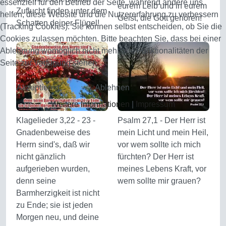
essenziell für den Betrieb der Seite, während andere uns
eurem Leib und in eurem
Zuflucht finden unter dem
helfen, diese Website und die Nutzererfahrung zu verbessern
Geist, die Gott gehören!
Schatten deiner Flügel!
(Tracking Cookies). Sie können selbst entscheiden, ob Sie die
Cookies zulassen möchten. Bitte beachten Sie, dass bei einer
Ablehnung womöglich nicht mehr alle Funktionalitäten der
Seite zur Verfügung stehen.
Akzeptieren
Ablehnen
Weitere Informationen
|
Impressum
Klagelieder 3,22 - 23 -
Psalm 27,1 - Der Herr ist
Gnadenbeweise des
mein Licht und mein Heil,
Herrn sind's, daß wir
vor wem sollte ich mich
nicht gänzlich
fürchten? Der Herr ist
aufgerieben wurden,
meines Lebens Kraft, vor
denn seine
wem sollte mir grauen?
Barmherzigkeit ist nicht
zu Ende; sie ist jeden
Morgen neu, und deine