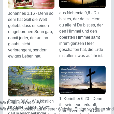
aus Nehemia 9,6 - Du
Johannes 3,16 - Denn so
bist es, der da ist, Herr,
sehr hat Gott die Welt
du allein! Du bist es, der
geliebt, dass er seinen
den Himmel und den
eingeborenen Sohn gab,
obersten Himmel samt
damit jeder, der an ihn
ihrem ganzen Heer
glaubt, nicht
geschaffen hat, die Erde
verlorengeht, sondern
mit allem, was auf ihr ist.
ewiges Leben hat.
1. Korinther 6,20 - Denn
Psalm 36,8 - Wie köstlich
Wir benutzen Cookies
ihr seid teuer erkauft;
ist deine Gnade, o Gott,
Wir nutzen Cookies auf unserer Website. Einige von ihnen sind
darum verherrlicht Gott in
daß Menschenkinder