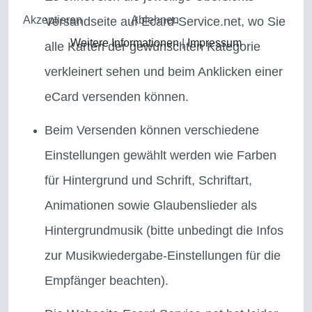
Akzeptieren
Ablehnen
Versandseite auf Ecard-Service.net, wo Sie
Weitere Informationen
|
Impressum
alle Karten der gewünschten Kategorie
verkleinert sehen und beim Anklicken einer
eCard versenden können.
Beim Versenden können verschiedene
Einstellungen gewählt werden wie Farben
für Hintergrund und Schrift, Schriftart,
Animationen sowie Glaubenslieder als
Hintergrundmusik (bitte unbedingt die Infos
zur Musikwiedergabe-Einstellungen für die
Empfänger beachten).