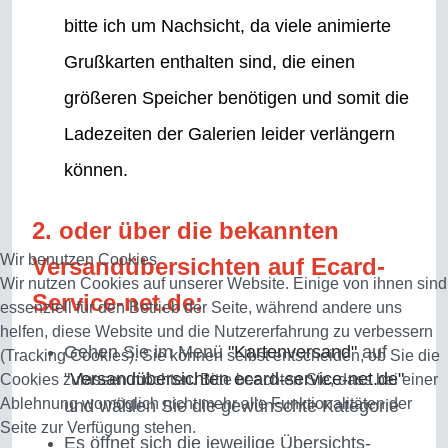
bitte ich um Nachsicht, da viele animierte
Grußkarten enthalten sind, die einen
größeren Speicher benötigen und somit die
Ladezeiten der Galerien leider verlängern
können.
2. oder über die bekannten
Wir benutzen Cookies
Versandübersichten auf Ecard-
Wir nutzen Cookies auf unserer Website. Einige von ihnen sind
Service-net.de:
essenziell für den Betrieb der Seite, während andere uns
helfen, diese Website und die Nutzererfahrung zu verbessern
Gehen Sie im Menü
"Kartenversand"
auf
(Tracking Cookies). Sie können selbst entscheiden, ob Sie die
"
Versandübersichten ecard-service-net.de"
Cookies zulassen möchten. Bitte beachten Sie, dass bei einer
Ablehnung womöglich nicht mehr alle Funktionalitäten der
und wählen Sie die gewünschte Kategorie
Seite zur Verfügung stehen.
Es öffnet sich die jeweilige Übersichts-