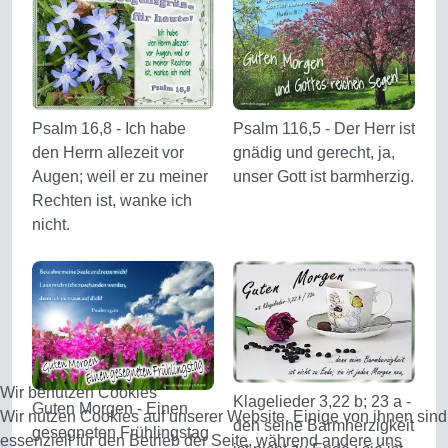
Psalm 16,8 - Ich habe
Psalm 116,5 - Der Herr ist
den Herrn allezeit vor
gnädig und gerecht, ja,
Augen; weil er zu meiner
unser Gott ist barmherzig.
Rechten ist, wanke ich
nicht.
Wir benutzen Cookies
Klagelieder 3,22 b; 23 a -
Guten Morgen - Einen
Wir nutzen Cookies auf unserer Website. Einige von ihnen sind
den seine Barmherzigkeit
gesegneten Frühlingstag
essenziell für den Betrieb der Seite, während andere uns