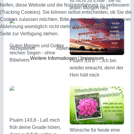
ist nicht zu Ende ; sie ist
helfen, diese Website und die Nutzererfahrung zu verbessern
jeden Morgen neu
(Tracking Cookies). Sie können selbst entscheiden, ob Sie die
Cookies zulassen möchten. Bitte beachten Sie, dass bei einer
Ablehnung womöglich nicht mehr alle Funktionalitäten der
Seite zur Verfügung stehen.
Guten Morgen und Gottes
Akzeptieren
Ablehnen
reichen Segen - ohne
Weitere Informationen
|
Impressum
Bibelvers
Psalm 3,6 b - ...ich bin
wieder erwacht, denn der
Herr hält mich
Psalm 143,8 - Laß mich
früh deine Gnade hören,
Wünsche für heute eine