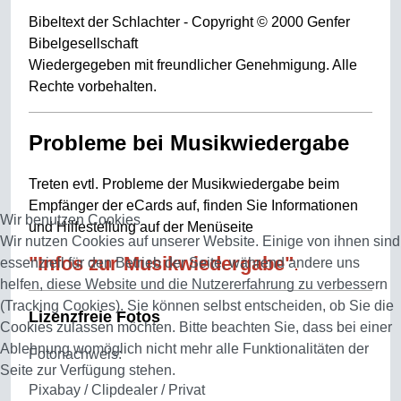
Bibeltext der Schlachter - Copyright © 2000 Genfer
Bibelgesellschaft
Wiedergegeben mit freundlicher Genehmigung. Alle
Rechte vorbehalten.
Probleme bei Musikwiedergabe
Treten evtl. Probleme der Musikwiedergabe beim
Empfänger der eCards auf, finden Sie Informationen
Wir benutzen Cookies
und Hilfestellung auf der Menüseite
Wir nutzen Cookies auf unserer Website. Einige von ihnen sind
"Infos zur Musikwiedergabe"
.
essenziell für den Betrieb der Seite, während andere uns
helfen, diese Website und die Nutzererfahrung zu verbessern
(Tracking Cookies). Sie können selbst entscheiden, ob Sie die
Lizenzfreie Fotos
Cookies zulassen möchten. Bitte beachten Sie, dass bei einer
Ablehnung womöglich nicht mehr alle Funktionalitäten der
Fotonachweis:
Seite zur Verfügung stehen.
Pixabay / Clipdealer / Privat